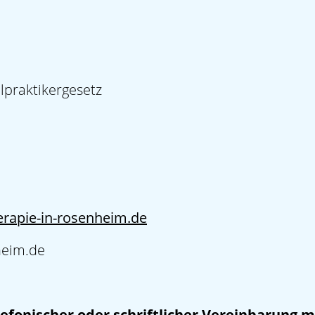
lpraktikergesetz
rapie-in-rosenheim.de
heim.de
lefonischer oder schriftlicher Vereinbarung m