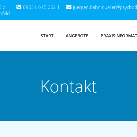
0 c
08031-615 002 1
juergen.bahnmueller@psychoth
nfeld
START
ANGEBOTE
PRAXISINFORMA
Kontakt